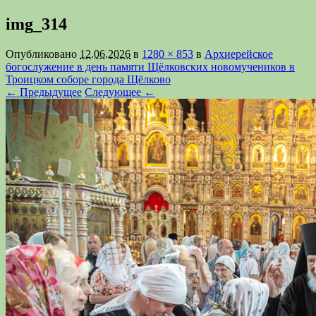
img_314
Опубликовано
12.06.2026
в
1280 × 853
в
Архиерейское
богослужение в день памяти Щёлковских новомучеников в
Троицком соборе города Щёлково
← Предыдущее
Следующее ←