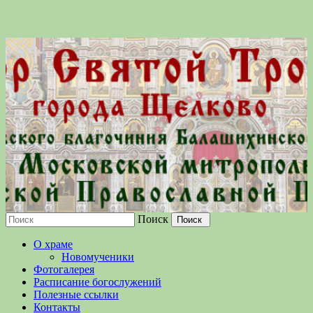
Поиск
Московской епархии Русской
О храме
Православной Церкви
Новомученики
Фотогалерея
Расписание богослужений
Полезные ссылки
Контакты