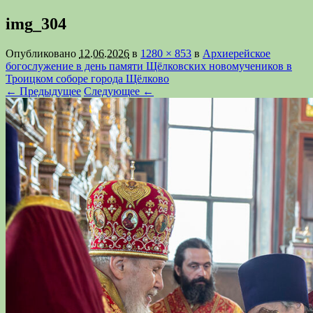
img_304
Опубликовано
12.06.2026
в
1280 × 853
в
Архиерейское
богослужение в день памяти Щёлковских новомучеников в
Троицком соборе города Щёлково
← Предыдущее
Следующее ←