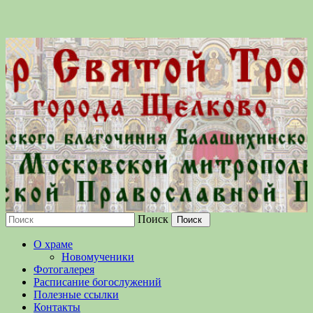
Поиск
Московской епархии Русской
О храме
Православной Церкви
Новомученики
Фотогалерея
Расписание богослужений
Полезные ссылки
Контакты