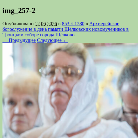
img_257-2
Опубликовано
12.06.2026
в
853 × 1280
в
Архиерейское
богослужение в день памяти Щёлковских новомучеников в
Троицком соборе города Щёлково
← Предыдущее
Следующее ←