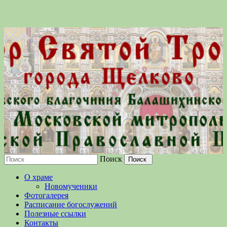
Поиск
Московской епархии Русской
О храме
Православной Церкви
Новомученики
Фотогалерея
Расписание богослужений
Полезные ссылки
Контакты