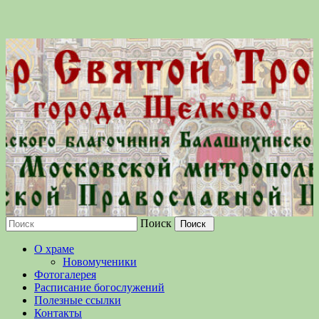
Поиск
Московской епархии Русской
О храме
Православной Церкви
Новомученики
Фотогалерея
Расписание богослужений
Полезные ссылки
Контакты