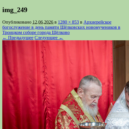
img_249
Опубликовано
12.06.2026
в
1280 × 853
в
Архиерейское
богослужение в день памяти Щёлковских новомучеников в
Троицком соборе города Щёлково
← Предыдущее
Следующее ←