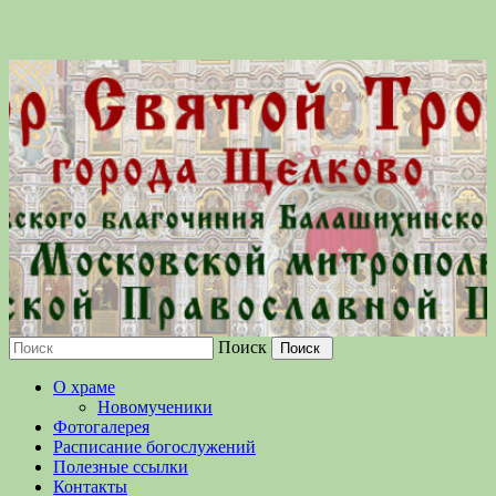
Поиск
Московской епархии Русской
О храме
Православной Церкви
Новомученики
Фотогалерея
Расписание богослужений
Полезные ссылки
Контакты