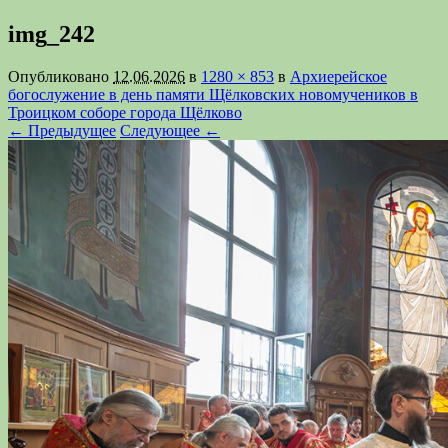
img_242
Опубликовано
12.06.2026
в
1280 × 853
в
Архиерейское
богослужение в день памяти Щёлковских новомучеников в
Троицком соборе города Щёлково
← Предыдущее
Следующее ←