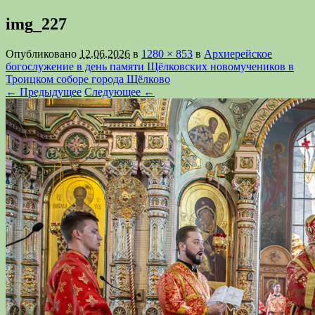
img_227
Опубликовано
12.06.2026
в
1280 × 853
в
Архиерейское
богослужение в день памяти Щёлковских новомучеников в
Троицком соборе города Щёлково
← Предыдущее
Следующее ←