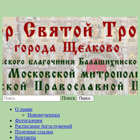
Поиск
Московской епархии Русской
О храме
Православной Церкви
Новомученики
Фотогалерея
Расписание богослужений
Полезные ссылки
Контакты