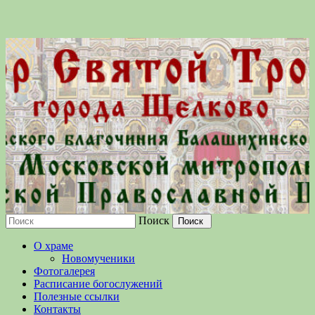
Поиск
Московской епархии Русской
О храме
Православной Церкви
Новомученики
Фотогалерея
Расписание богослужений
Полезные ссылки
Контакты