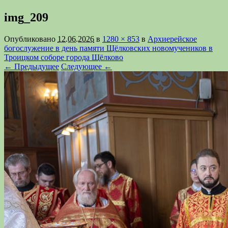
img_209
Опубликовано
12.06.2026
в
1280 × 853
в
Архиерейское
богослужение в день памяти Щёлковских новомучеников в
Троицком соборе города Щёлково
← Предыдущее
Следующее ←