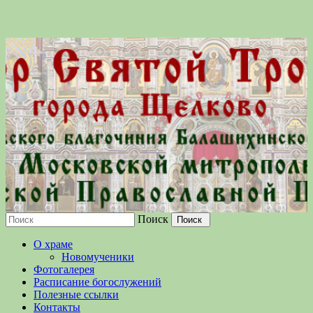
Поиск
Московской епархии Русской
О храме
Православной Церкви
Новомученики
Фотогалерея
Расписание богослужений
Полезные ссылки
Контакты