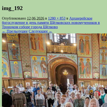
img_192
Опубликовано
12.06.2026
в
1280 × 853
в
Архиерейское
богослужение в день памяти Щёлковских новомучеников в
Троицком соборе города Щёлково
← Предыдущее
Следующее ←