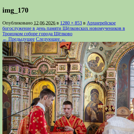
img_170
Опубликовано
12.06.2026
в
1280 × 853
в
Архиерейское
богослужение в день памяти Щёлковских новомучеников в
Троицком соборе города Щёлково
← Предыдущее
Следующее ←