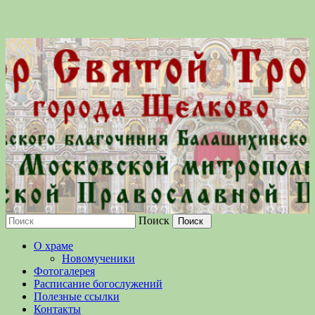
Поиск
Московской епархии Русской
О храме
Православной Церкви
Новомученики
Фотогалерея
Расписание богослужений
Полезные ссылки
Контакты