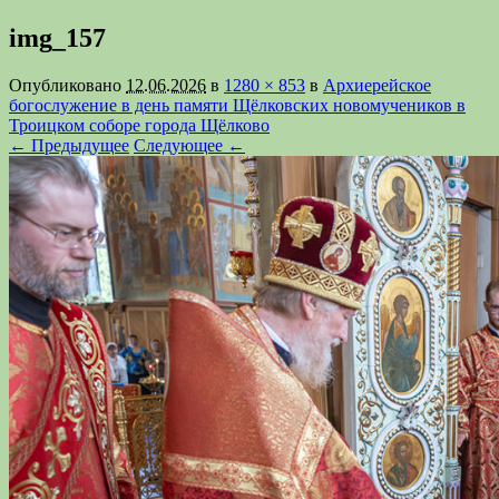
img_157
Опубликовано
12.06.2026
в
1280 × 853
в
Архиерейское
богослужение в день памяти Щёлковских новомучеников в
Троицком соборе города Щёлково
← Предыдущее
Следующее ←