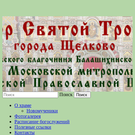
Поиск
Московской епархии Русской
О храме
Православной Церкви
Новомученики
Фотогалерея
Расписание богослужений
Полезные ссылки
Контакты