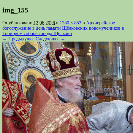
img_155
Опубликовано
12.06.2026
в
1280 × 853
в
Архиерейское
богослужение в день памяти Щёлковских новомучеников в
Троицком соборе города Щёлково
← Предыдущее
Следующее ←