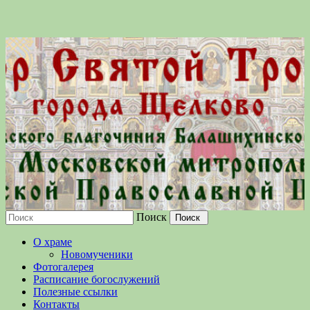
Поиск
Московской епархии Русской
О храме
Православной Церкви
Новомученики
Фотогалерея
Расписание богослужений
Полезные ссылки
Контакты