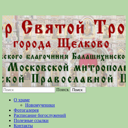
Поиск
Московской епархии Русской
О храме
Православной Церкви
Новомученики
Фотогалерея
Расписание богослужений
Полезные ссылки
Контакты