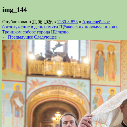
img_144
Опубликовано
12.06.2026
в
1280 × 853
в
Архиерейское
богослужение в день памяти Щёлковских новомучеников в
Троицком соборе города Щёлково
← Предыдущее
Следующее ←