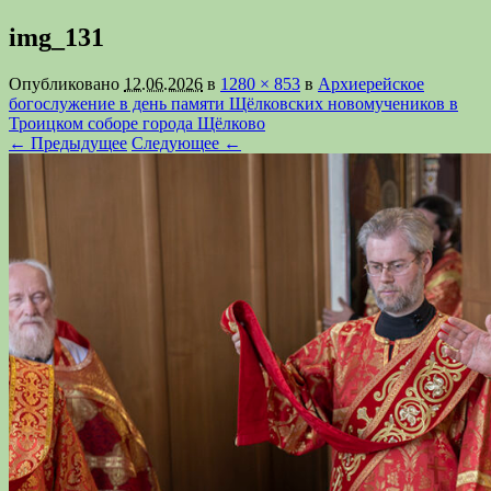
img_131
Опубликовано
12.06.2026
в
1280 × 853
в
Архиерейское
богослужение в день памяти Щёлковских новомучеников в
Троицком соборе города Щёлково
← Предыдущее
Следующее ←