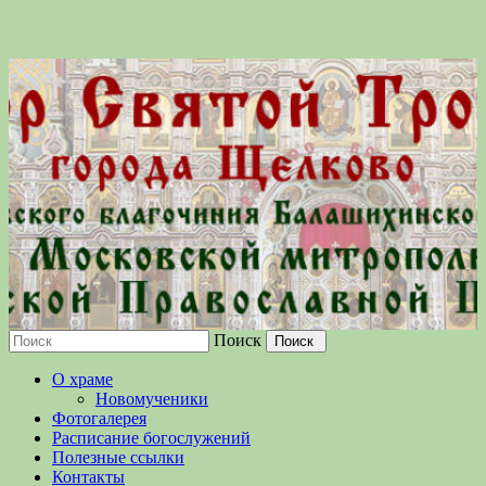
Поиск
Московской епархии Русской
О храме
Православной Церкви
Новомученики
Фотогалерея
Расписание богослужений
Полезные ссылки
Контакты