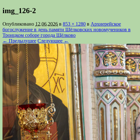
img_126-2
Опубликовано
12.06.2026
в
853 × 1280
в
Архиерейское
богослужение в день памяти Щёлковских новомучеников в
Троицком соборе города Щёлково
← Предыдущее
Следующее ←