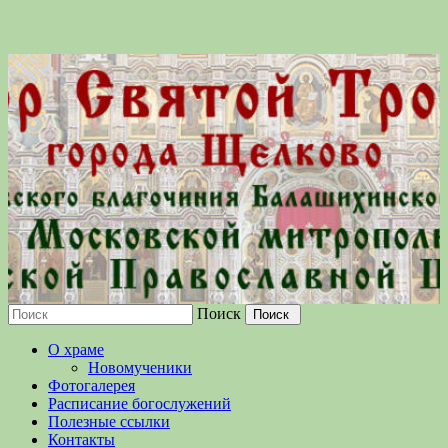
Поиск
Московской епархии Русской
О храме
Православной Церкви
Новомученики
Фотогалерея
Расписание богослужений
Полезные ссылки
Контакты