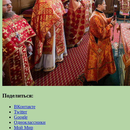
Поделиться:
ВКонтакте
Twitter
Google
Одноклассники
Мой Мир