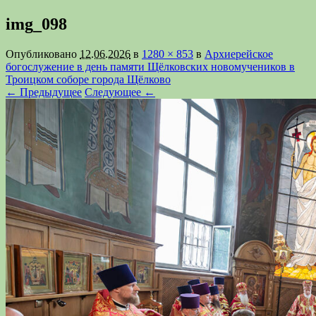
img_098
Опубликовано
12.06.2026
в
1280 × 853
в
Архиерейское
богослужение в день памяти Щёлковских новомучеников в
Троицком соборе города Щёлково
← Предыдущее
Следующее ←