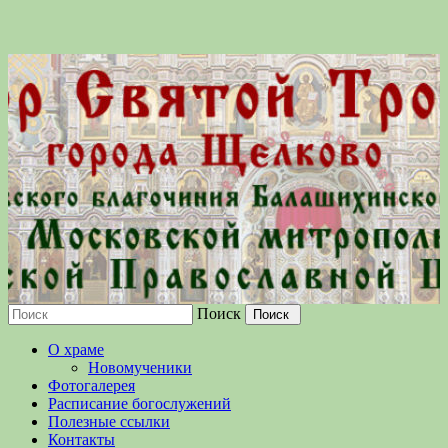
Поиск
Московской епархии Русской
О храме
Православной Церкви
Новомученики
Фотогалерея
Расписание богослужений
Полезные ссылки
Контакты