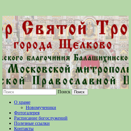
Поиск
Московской епархии Русской
О храме
Православной Церкви
Новомученики
Фотогалерея
Расписание богослужений
Полезные ссылки
Контакты