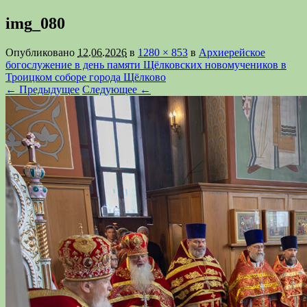
img_080
Опубликовано
12.06.2026
в
1280 × 853
в
Архиерейское
богослужение в день памяти Щёлковских новомучеников в
Троицком соборе города Щёлково
← Предыдущее
Следующее ←