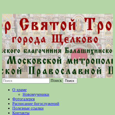
Поиск
Московской епархии Русской
О храме
Православной Церкви
Новомученики
Фотогалерея
Расписание богослужений
Полезные ссылки
Контакты