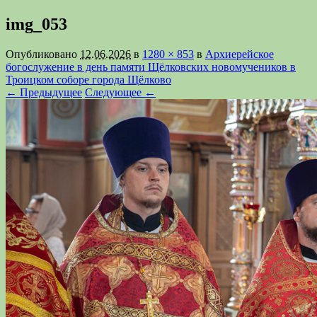
img_053
Опубликовано
12.06.2026
в
1280 × 853
в
Архиерейское
богослужение в день памяти Щёлковских новомучеников в
Троицком соборе города Щёлково
← Предыдущее
Следующее ←