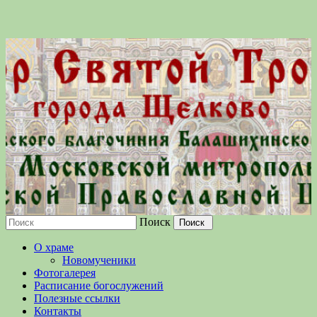
Поиск
Московской епархии Русской
О храме
Православной Церкви
Новомученики
Фотогалерея
Расписание богослужений
Полезные ссылки
Контакты