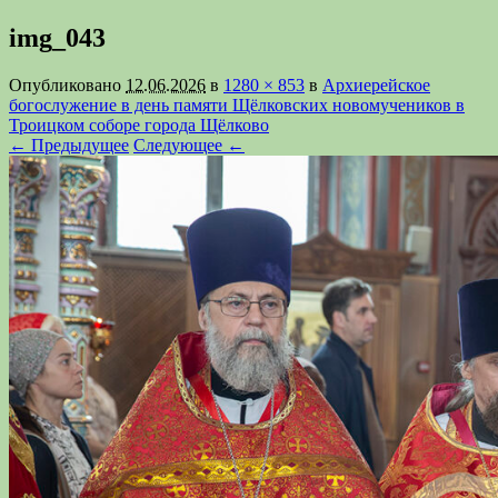
img_043
Опубликовано
12.06.2026
в
1280 × 853
в
Архиерейское
богослужение в день памяти Щёлковских новомучеников в
Троицком соборе города Щёлково
← Предыдущее
Следующее ←