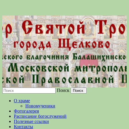
Поиск
Московской епархии Русской
О храме
Православной Церкви
Новомученики
Фотогалерея
Расписание богослужений
Полезные ссылки
Контакты