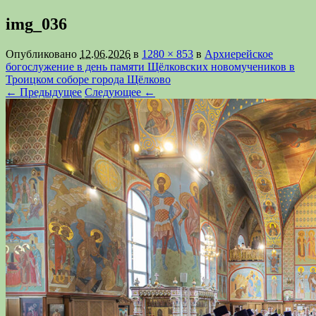
img_036
Опубликовано
12.06.2026
в
1280 × 853
в
Архиерейское
богослужение в день памяти Щёлковских новомучеников в
Троицком соборе города Щёлково
← Предыдущее
Следующее ←