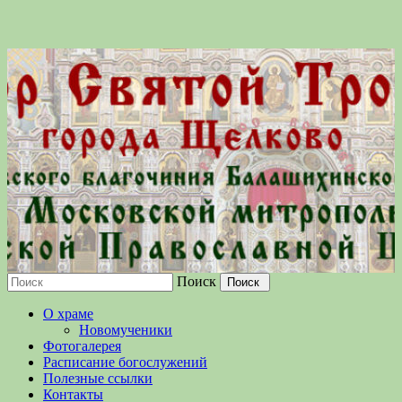
Поиск
Московской епархии Русской
О храме
Православной Церкви
Новомученики
Фотогалерея
Расписание богослужений
Полезные ссылки
Контакты