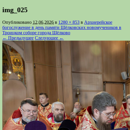
img_025
Опубликовано
12.06.2026
в
1280 × 853
в
Архиерейское
богослужение в день памяти Щёлковских новомучеников в
Троицком соборе города Щёлково
← Предыдущее
Следующее ←