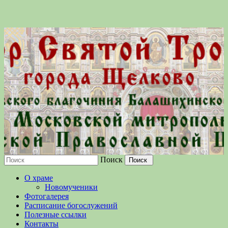
Поиск
Московской епархии Русской
О храме
Православной Церкви
Новомученики
Фотогалерея
Расписание богослужений
Полезные ссылки
Контакты