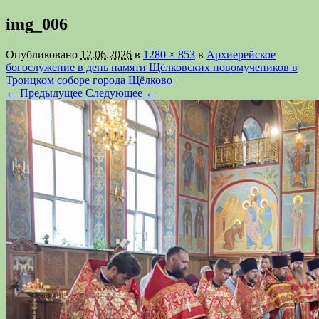
img_006
Опубликовано
12.06.2026
в
1280 × 853
в
Архиерейское
богослужение в день памяти Щёлковских новомучеников в
Троицком соборе города Щёлково
← Предыдущее
Следующее ←