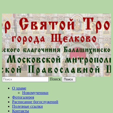
Поиск
Московской епархии Русской
О храме
Православной Церкви
Новомученики
Фотогалерея
Расписание богослужений
Полезные ссылки
Контакты