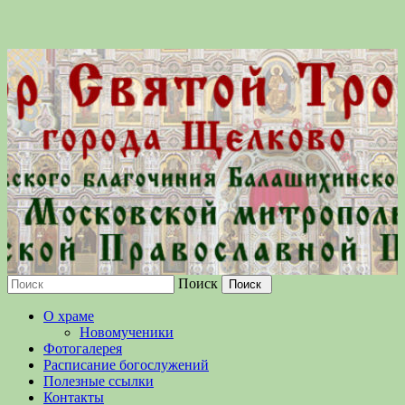
Поиск
Московской епархии Русской
О храме
Православной Церкви
Новомученики
Фотогалерея
Расписание богослужений
Полезные ссылки
Контакты