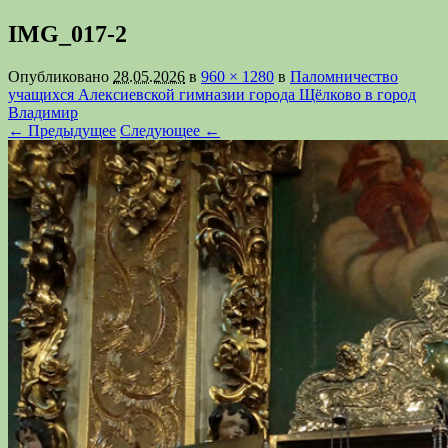
IMG_017-2
Опубликовано
28.05.2026
в
960 × 1280
в
Паломничество
учащихся Алексиевской гимназии города Щёлково в город
Владимир
← Предыдущее
Следующее ←