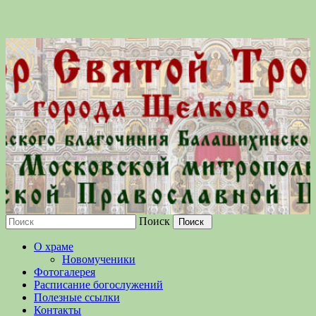
Поиск
Московской епархии Русской
О храме
Православной Церкви
Новомученики
Фотогалерея
Расписание богослужений
Полезные ссылки
Контакты