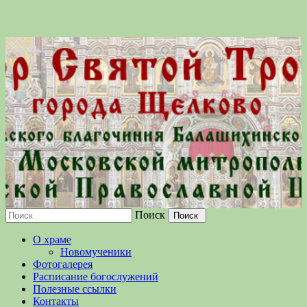
Поиск
Московской епархии Русской
О храме
Православной Церкви
Новомученики
Фотогалерея
Расписание богослужений
Полезные ссылки
Контакты