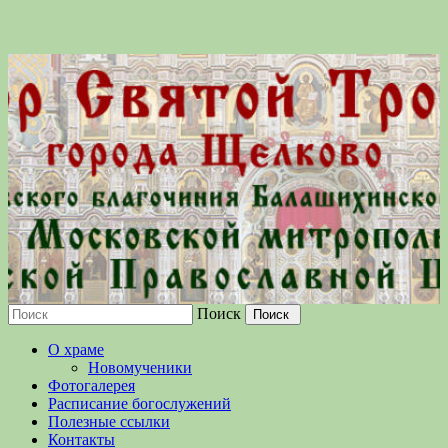
Поиск
Московской епархии Русской
О храме
Православной Церкви
Новомученики
Фотогалерея
Расписание богослужений
Полезные ссылки
Контакты