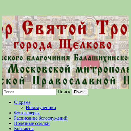
Поиск
Московской епархии Русской
О храме
Православной Церкви
Новомученики
Фотогалерея
Расписание богослужений
Полезные ссылки
Контакты