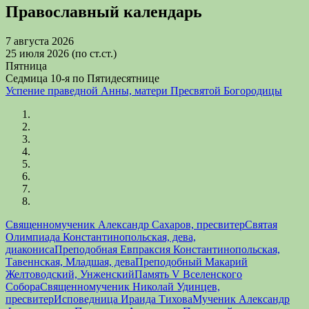
Православный календарь
7 августа 2026
25 июля 2026 (по ст.ст.)
Пятница
Седмица 10-я по Пятидесятнице
Успение праведной Анны, матери Пресвятой Богородицы
Священномученик Александр Сахаров, пресвитер
Святая
Олимпиада Константинопольская, дева,
диакониса
Преподобная Евпраксия Константинопольская,
Тавеннская, Младшая, дева
Преподобный Макарий
Желтоводский, Унженский
Память V Вселенского
Собора
Священномученик Николай Удинцев,
пресвитер
Исповедница Ираида Тихова
Мученик Александр