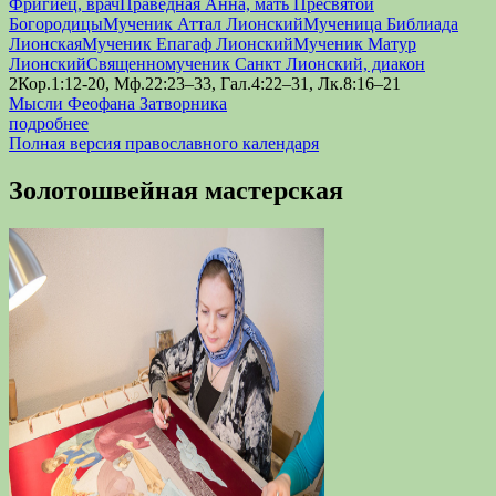
Фригиец, врач
Праведная Анна, мать Пресвятой
Богородицы
Мученик Аттал Лионский
Мученица Библиада
Лионская
Мученик Епагаф Лионский
Мученик Матур
Лионский
Священномученик Санкт Лионский, диакон
2Кор.1:12-20, Мф.22:23–33, Гал.4:22–31, Лк.8:16–21
Мысли Феофана Затворника
подробнее
Полная версия православного календаря
Золотошвейная мастерская